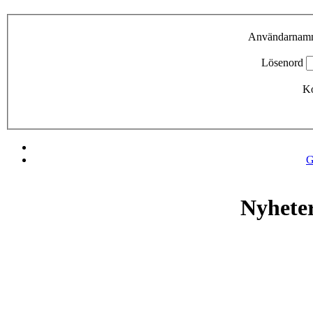
Användarnam
Lösenord
Ko
G
Nyhete