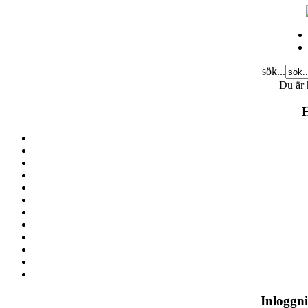
sök...
Du är 
Inloggn