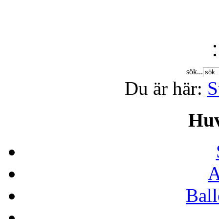
sök...
Du är här:
S
Hu
A
Bal