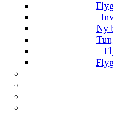
Fly
In
Ny 
Tun
Fl
Fly