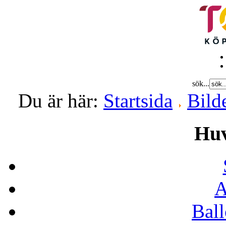
sök...
Du är här:
Startsida
Bild
Hu
A
Bal