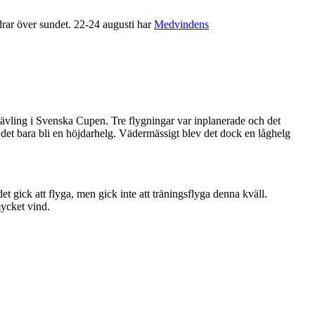
rar över sundet. 22-24 augusti har
Medvindens
tävling i Svenska Cupen. Tre flygningar var inplanerade och det
t bara bli en höjdarhelg. Vädermässigt blev det dock en låghelg
t gick att flyga, men gick inte att träningsflyga denna kväll.
mycket vind.