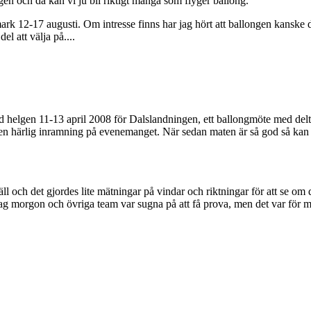
gen och då kan vi ju bli riktigt många som flyger ballong.
k 12-17 augusti. Om intresse finns har jag hört att ballongen kanske d
el att välja på....
d helgen 11-13 april 2008 för Dalslandningen, ett ballongmöte med del
ärlig inramning på evenemanget. När sedan maten är så god så kan de
 och det gjordes lite mätningar på vindar och riktningar för att se om de
ag morgon och övriga team var sugna på att få prova, men det var för 