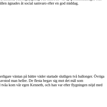
llen ägnades åt social samvaro efter en god middag.
erligare väntan på bättre väder startade slutligen två ballonger. Övriga
å avstod man hellre. De flesta begav sig mot det mål som
od tvåa kom vår egen Kenneth, och han var efter flygningen nöjd med