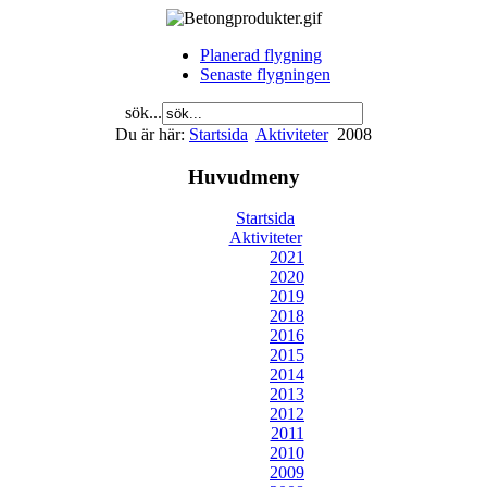
Planerad flygning
Senaste flygningen
sök...
Du är här:
Startsida
Aktiviteter
2008
Huvudmeny
Startsida
Aktiviteter
2021
2020
2019
2018
2016
2015
2014
2013
2012
2011
2010
2009