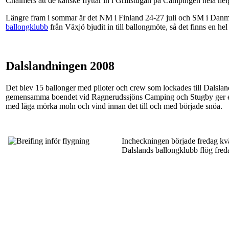
Chalmers att de kanske flyttar in i Grillstugan på Campingen hela hel
Längre fram i sommar är det NM i Finland 24-27 juli och SM i Danmar
ballongklubb
från Växjö bjudit in till ballongmöte, så det finns en hel d
Dalslandningen 2008
Det blev 15 ballonger med piloter och crew som lockades till Dalslan
gemensamma boendet vid Ragnerudssjöns Camping och Stugby ger en h
med låga mörka moln och vind innan det till och med började snöa.
Incheckningen började fredag kväll
Dalslands ballongklubb flög fred