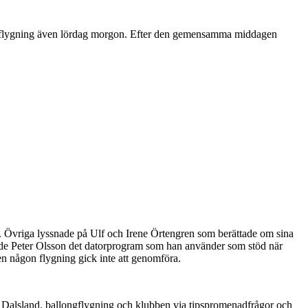
 för flygning även lördag morgon. Efter den gemensamma middagen
. Övriga lyssnade på Ulf och Irene Örtengren som berättade om sina
isade Peter Olsson det datorprogram som han använder som stöd när
men någon flygning gick inte att genomföra.
Dalsland, ballongflygning och klubben via tipspromenadfrågor och