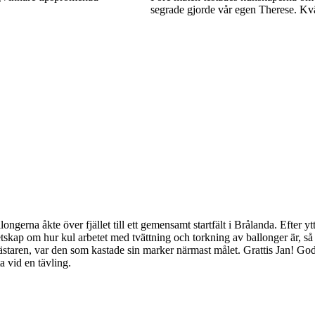
segrade gjorde vår egen Therese. Kvä
erna åkte över fjället till ett gemensamt startfält i Brålanda. Efter ytt
vetskap om hur kul arbetet med tvättning och torkning av ballonger är, s
ästaren, var den som kastade sin marker närmast målet. Grattis Jan! G
a vid en tävling.