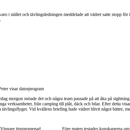
mvaro i stället och tävlingsledningen meddelade att vädret satte stopp
.
dag morgon snöade det och några team passade på att åka på sightsing
ga verksamheter, från camping till plåt, däck och bilar. Efter detta v
 tävlingsflyger. Vid kvällens briefing hade vädret blivit något bättre, 
Före maten testades kunskaperna om 