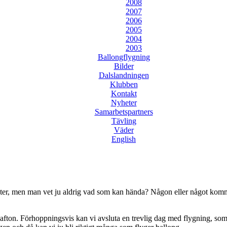
2008
2007
2006
2005
2004
2003
Ballongflygning
Bilder
Dalslandningen
Klubben
Kontakt
Nyheter
Samarbetspartners
Tävling
Väder
English
å semester, men man vet ju aldrig vad som kan hända? Någon eller något
cial afton. Förhoppningsvis kan vi avsluta en trevlig dag med flygning, 