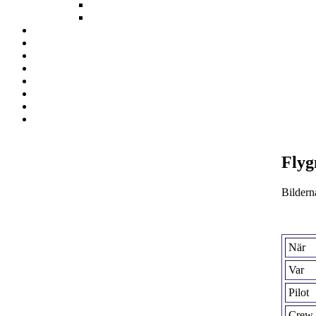
Flyg
Bildern
När
Var
Pilot
Crew