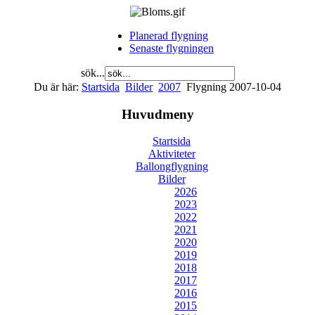
Planerad flygning
Senaste flygningen
sök...
Du är här:
Startsida
Bilder
2007
Flygning 2007-10-04
Huvudmeny
Startsida
Aktiviteter
Ballongflygning
Bilder
2026
2023
2022
2021
2020
2019
2018
2017
2016
2015