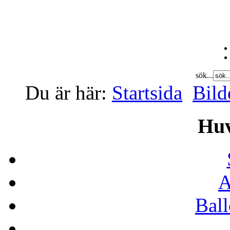
sök...
Du är här:
Startsida
Bild
Hu
A
Bal