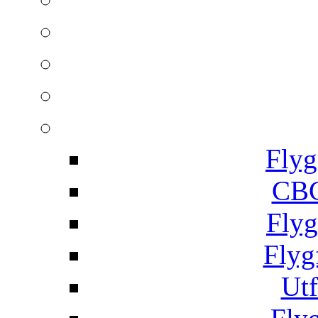
Flyg
CBC
Flyg
Flyg
Utf