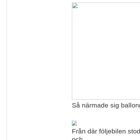
Så närmade sig ballon
Från där följebilen st
och ...