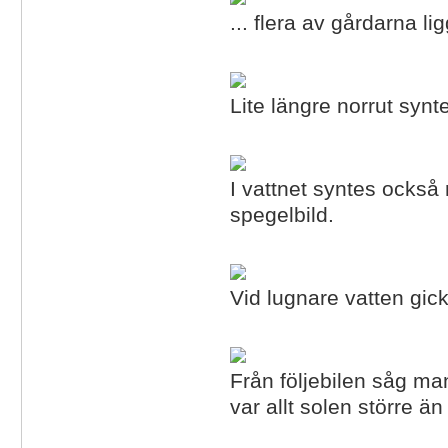
... flera av gårdarna lig
Lite längre norrut syn
I vattnet syntes ocks
spegelbild.
Vid lugnare vatten gick 
Från följebilen såg m
var allt solen större ä