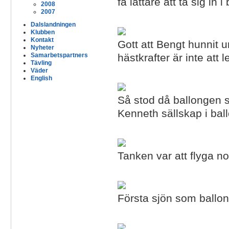
få lättare att ta sig in i
2008
2007
Dalslandningen
Klubben
Kontakt
Gott att Bengt hunnit 
Nyheter
hästkrafter är inte att 
Samarbetspartners
Tävling
Väder
English
Så stod då ballongen s
Kenneth sällskap i bal
Tanken var att flyga n
Första sjön som ballon