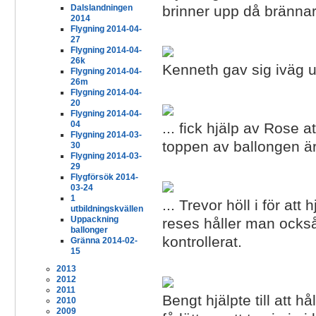
brinner upp då brännar
Dalslandningen
2014
Flygning 2014-04-
27
Flygning 2014-04-
26k
Kenneth gav sig iväg up
Flygning 2014-04-
26m
Flygning 2014-04-
20
Flygning 2014-04-
04
... fick hjälp av Rose 
Flygning 2014-03-
toppen av ballongen är 
30
Flygning 2014-03-
29
Flygförsök 2014-
03-24
1
... Trevor höll i för att
utbildningskvällen
Uppackning
reses håller man också
ballonger
kontrollerat.
Gränna 2014-02-
15
2013
2012
2011
Bengt hjälpte till att h
2010
2009